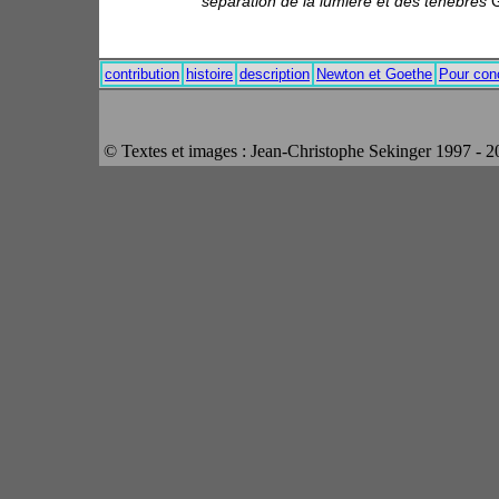
séparation de la lumière et des ténèbres
G
contribution
histoire
description
Newton et Goethe
Pour con
© Textes et images : Jean-Christophe Sekinger 1997 - 